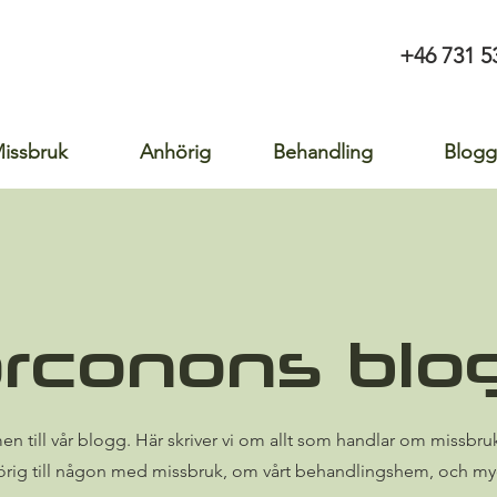
+46 731 5
issbruk
Anhörig
Behandling
Blogg
rconons blo
n till vår blogg. Här skriver vi om allt som handlar om missbruk
örig till någon med missbruk, om vårt behandlingshem, och my