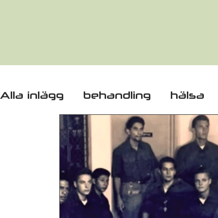
Alla inlägg
behandling
hälsa
missbruksvård
behandlingsh
Narconon
arbetsgivare
Din
opiatberoende
substitutionsd