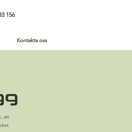
33 156
Kontakta oss
gg
, att
cket