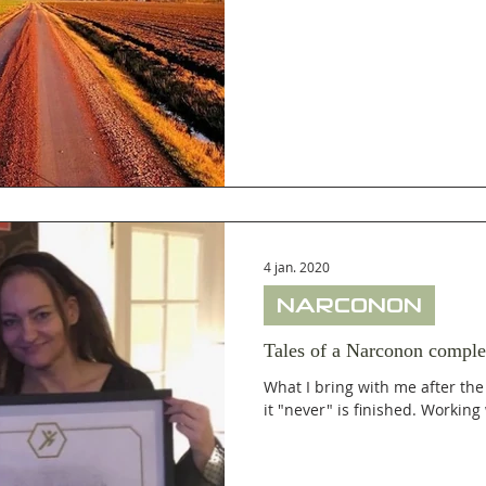
4 jan. 2020
NARCONON
Tales of a Narconon comple
What I bring with me after the
it "never" is finished. Workin