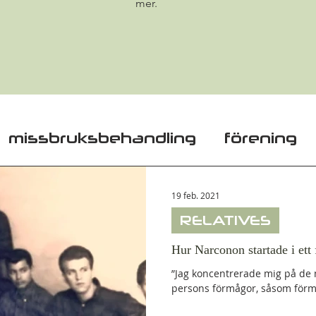
mer.
missbruksbehandling
förening
em
anhörig
Relatives
addict
19 feb. 2021
RELATIVES
 community
Metadon
LARO
Hur Narconon startade i ett 
”Jag koncentrerade mig på de 
persons förmågor, såsom förmåg
roger
Vår personal