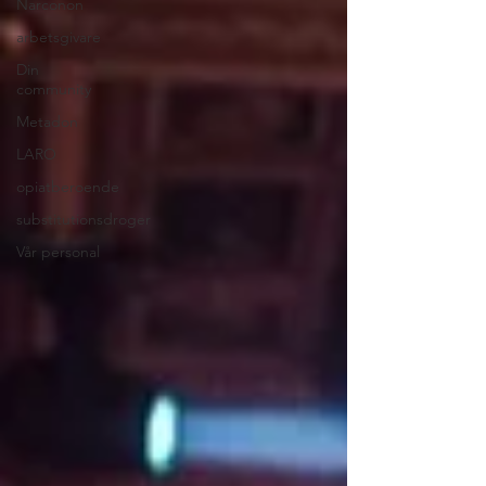
Narconon
arbetsgivare
Din
community
Metadon
LARO
opiatberoende
substitutionsdroger
Vår personal