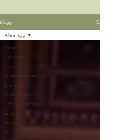
Blogg
Alla inlägg
Alla inlägg
behandling
hälsa
missbruksbehandling
förening
missbruksvård
behandlingshem
anhörig
Relatives
addiction