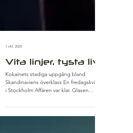
1 okt. 2025
Vita linjer, tysta liv
Kokainets stadiga uppgång bland
Skandinaviens överklass En fredagskväll
i Stockholm Affären var klar. Glasen
klirrade. ”Bara en till,” sa...