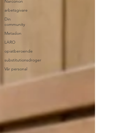
Narconon
arbetsgivare
Din
community
Metadon
LARO
opiatberoende
substitutionsdroger
Vår personal