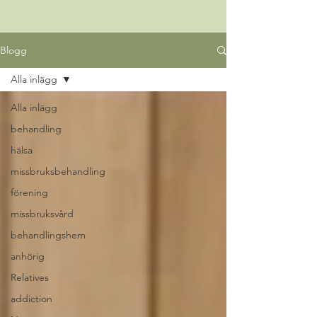
Blogg
Alla inlägg
Alla inlägg
behandling
hälsa
missbruksbehandling
förening
missbruksvård
behandlingshem
anhörig
Relatives
addiction