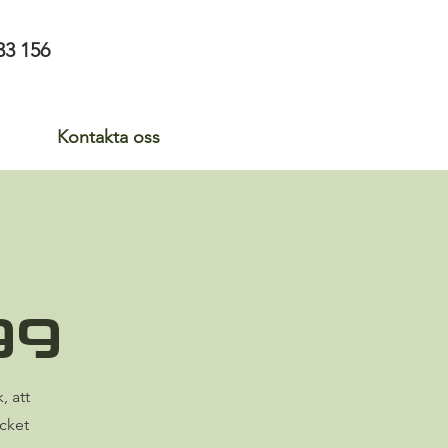
33 156
Kontakta oss
gg
, att
cket