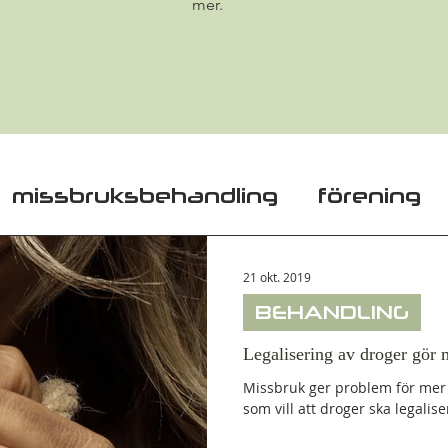
mer.
missbruksbehandling
förening
em
anhörig
Relatives
addict
21 okt. 2019
BEHANDLING
 community
Metadon
LARO
Legalisering av droger gör m
Missbruk ger problem för me
som vill att droger ska legaliser
roger
Vår personal