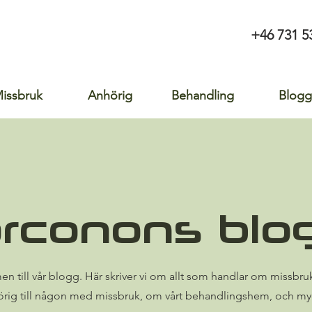
+46 731 5
issbruk
Anhörig
Behandling
Blogg
rconons blo
n till vår blogg. Här skriver vi om allt som handlar om missbruk
örig till någon med missbruk, om vårt behandlingshem, och my