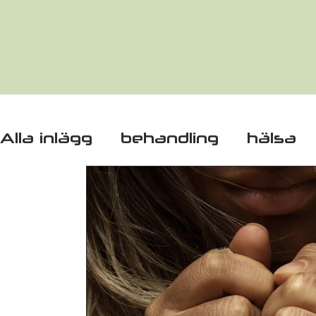
Alla inlägg
behandling
hälsa
missbruksvård
behandlingsh
Narconon
arbetsgivare
Din
opiatberoende
substitutionsd