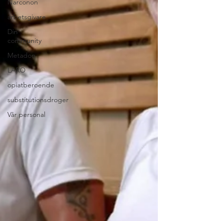
Narconon
arbetsgivare
Din
community
Metadon
LARO
opiatberoende
substitutionsdroger
Vår personal