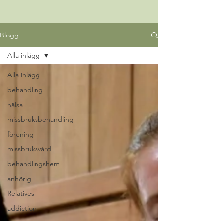
Blogg
Alla inlägg
Alla inlägg
behandling
hälsa
missbruksbehandling
förening
missbruksvård
behandlingshem
anhörig
Relatives
addiction