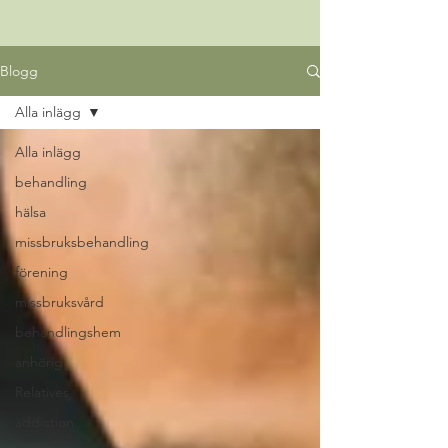
Blogg
Alla inlägg
Alla inlägg
behandling
hälsa
missbruksbehandling
förening
missbruksvård
behandlingshem
anhörig
Relatives
addiction