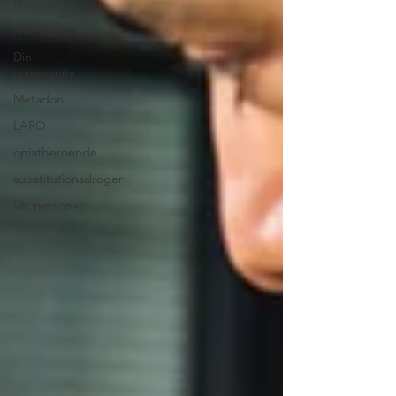
Narconon
arbetsgivare
Din
community
Metadon
LARO
opiatberoende
substitutionsdroger
Vår personal