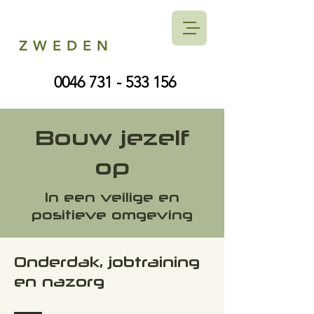
ZWEDEN
0046 731 - 533 156
Bouw jezelf
op
In een veilige en
positieve omgeving
Onderdak, jobtraining
en nazorg