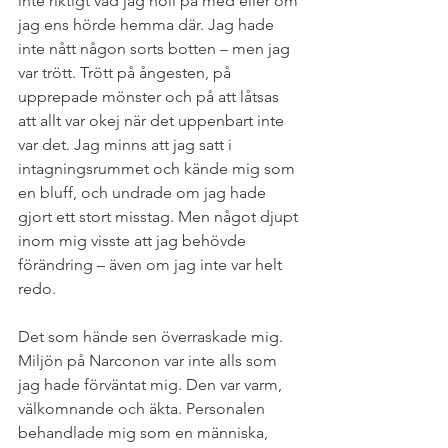
inte riktigt vad jag höll på med eller om 
jag ens hörde hemma där. Jag hade 
inte nått någon sorts botten – men jag 
var trött. Trött på ångesten, på 
upprepade mönster och på att låtsas 
att allt var okej när det uppenbart inte 
var det. Jag minns att jag satt i 
intagningsrummet och kände mig som 
en bluff, och undrade om jag hade 
gjort ett stort misstag. Men något djupt 
inom mig visste att jag behövde 
förändring – även om jag inte var helt 
redo.
Det som hände sen överraskade mig. 
Miljön på Narconon var inte alls som 
jag hade förväntat mig. Den var varm, 
välkomnande och äkta. Personalen 
behandlade mig som en människa, 