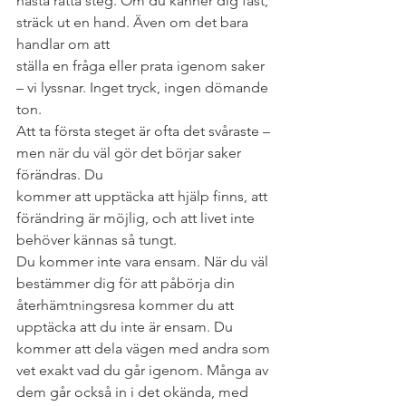
nästa rätta steg. Om du känner dig fast, 
sträck ut en hand. Även om det bara 
handlar om att
ställa en fråga eller prata igenom saker 
– vi lyssnar. Inget tryck, ingen dömande 
ton.
Att ta första steget är ofta det svåraste – 
men när du väl gör det börjar saker 
förändras. Du
kommer att upptäcka att hjälp finns, att 
förändring är möjlig, och att livet inte 
behöver kännas så tungt.
Du kommer inte vara ensam. När du väl 
bestämmer dig för att påbörja din 
återhämtningsresa kommer du att 
upptäcka att du inte är ensam. Du 
kommer att dela vägen med andra som 
vet exakt vad du går igenom. Många av 
dem går också in i det okända, med 