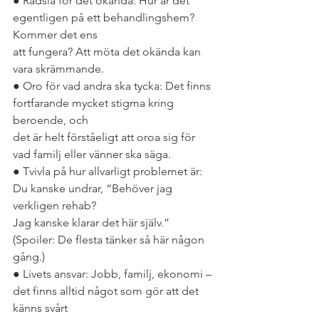
● Rädsla för det okända: Hur är det 
egentligen på ett behandlingshem? 
Kommer det ens
att fungera? Att möta det okända kan 
vara skrämmande.
● Oro för vad andra ska tycka: Det finns 
fortfarande mycket stigma kring 
beroende, och
det är helt förståeligt att oroa sig för 
vad familj eller vänner ska säga.
● Tvivla på hur allvarligt problemet är: 
Du kanske undrar, “Behöver jag 
verkligen rehab?
Jag kanske klarar det här själv.” 
(Spoiler: De flesta tänker så här någon 
gång.)
● Livets ansvar: Jobb, familj, ekonomi – 
det finns alltid något som gör att det 
känns svårt